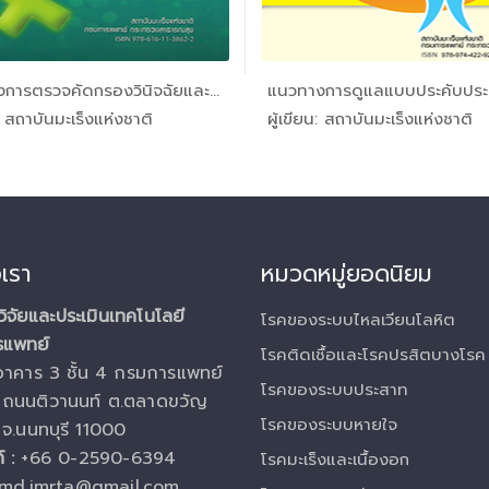
แนวทางการตรวจคัดกรองวินิจฉัยและร...
In โรคมะเร...
In โรคม
น: สถาบันมะเร็งแห่งชาติ
ผู้เขียน: สถาบันมะเร็งแห่งชาติ
อเรา
หมวดหมู่ยอดนิยม
ิจัยและประเมินเทคโนโลยี
โรคของระบบไหลเวียนโลหิต
รแพทย์
โรคติดเชื้อและโรคปรสิตบางโรค
อาคาร 3 ชั้น 4 กรมการแพทย์
โรคของระบบประสาท
ถนนติวานนท์ ต.ตลาดขวัญ
โรคของระบบหายใจ
 จ.นนทบุรี 11000
์ :
+66 0-2590-6394
โรคมะเร็งและเนื้องอก
md.imrta@gmail.com