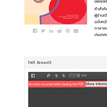
เผยแพร
คำสำคั
ผู้อ่านเ
ฉบับหนั
ภาษาหนั
ประเทศต
ไฟล์: Breast5