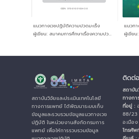
ก้อนเต้านม
แนวทางเวชปฏิบัติความปวดมะเร็ง
รคมะเร...
In โรคมะเร...
ิ
ผู้เขียน: สมาคมการศึกษาเรื่องความปว...
ผู้เขีย
ติดต่
สถาบันว
ทางกา
สถาบันวิจัยและประเมินเทคโนโลยี
ที่อยู่ :
ทางการแพทย์ ได้พัฒนาระบบเก็บ
88/23 
ข้อมูลและรวบรวมข้อมูลแนวทางเวช
อ.เมือง
ปฏิบัติ ในหน่วยงานสังกัดกรมการ
โทรศัพท
แพทย์ เพื่อให้การรวบรวมข้อมูล
อีเมล์ :
แนวทางเวชปฏิบัติ...