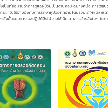
ย ราชวิทยาลัยศัลยแพทย์แห่งประเทศไทย สมาคมรังสีรักษาและมะเ
เป็นที่ยอมรับว่าการดูแลผู้ป่วยเป็นงานศิลปะอย่างหนึ่ง การใช้แ
น􀁬ำไปใช้อ้างอิงกับการรักษาผู้ป่วยทุกรายโดยรวมได้ให้แต่ล
งนั้นแนวทางเวชปฏิบัติจึงไม่อาจใช้เป็นเอกสารอ้างอิงใดๆ ใน