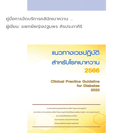
คู่มือการจัดบริการคลินิกเบาหวาน ...
In โรคของต...
ผู้เขียน: แพทย์หญิงปฐมพร ศิรประภาศิริ